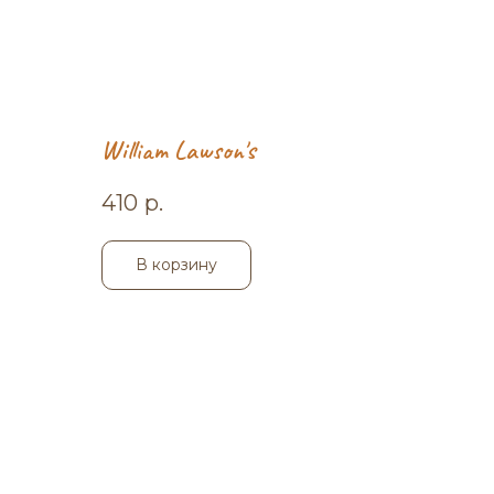
William Lawson's
410
р.
В корзину