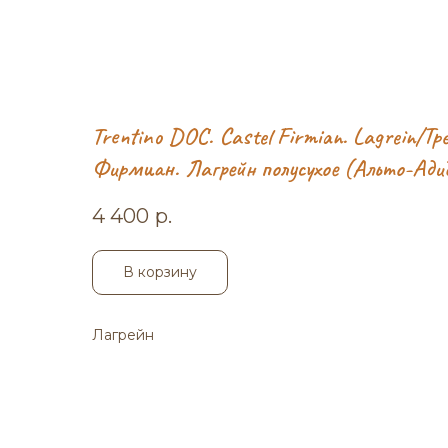
Trentino DOC. Castel Firmian. Lagrein/Т
Фирмиан. Лагрейн полусухое (Aльто-Адид
4 400
р.
В корзину
Лагрейн