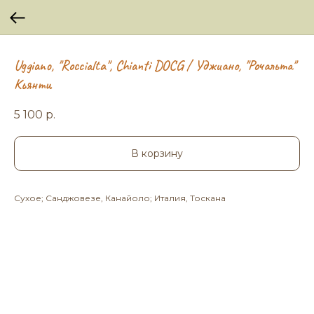
Uggiano, "Roccialta", Chianti DOCG / Уджиано, "Рочальта"
Кьянти
5 100
р.
В корзину
Сухое; Санджовезе, Канайоло; Италия, Тоскана