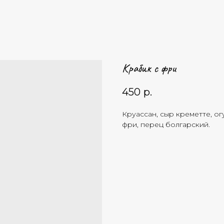
Крабик с фри
450
р.
Круассан, сыр креметте, ог
фри, перец болгарский.