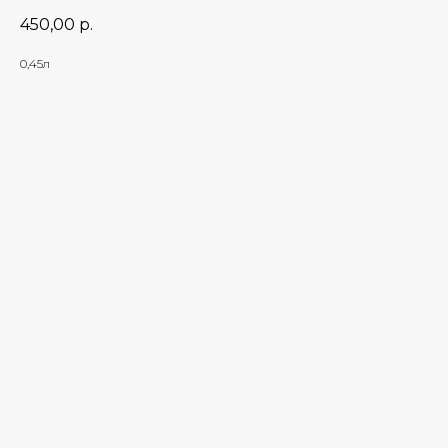
450,00
р.
0,45л