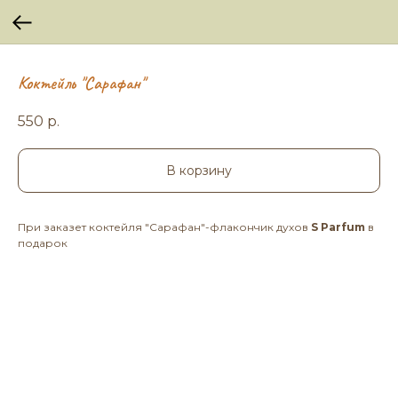
Коктейль "Сарафан"
550
р.
В корзину
При заказет коктейля "Сарафан"-флакончик духов
S Parfum
в
подарок