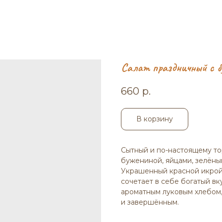
Салат праздничный с б
660
р.
В корзину
Сытный и по-настоящему т
бужениной, яйцами, зелёны
Украшенный красной икрой
сочетает в себе богатый вк
ароматным луковым хлебом
и завершённым.