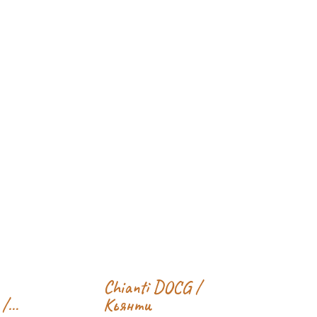
Chianti DOCG /
 /
Кьянти