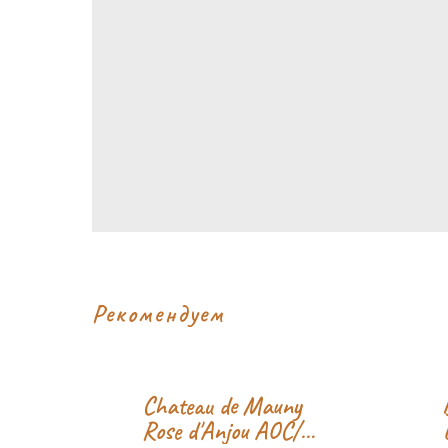
Рекомендуем
Chateau de Mauny
нью
Rose d'Anjou AOC/