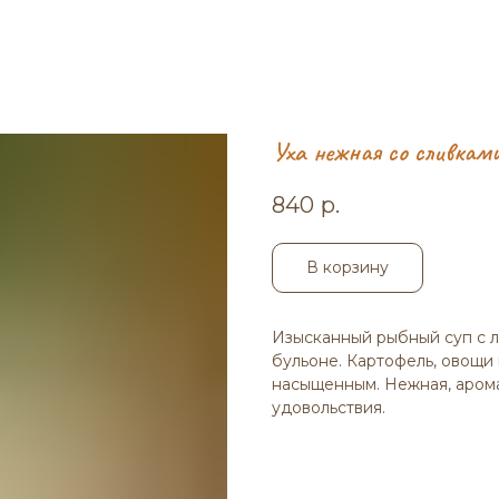
Уха нежная со сливкам
840
р.
В корзину
Изысканный рыбный суп с л
бульоне. Картофель, овощи
насыщенным. Нежная, арома
удовольствия.