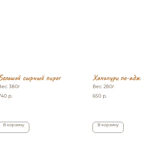
Большой сырный пирог
Хачапури по-адж
Вес: 380г
Вес: 280г
740
р.
650
р.
В корзину
В корзину