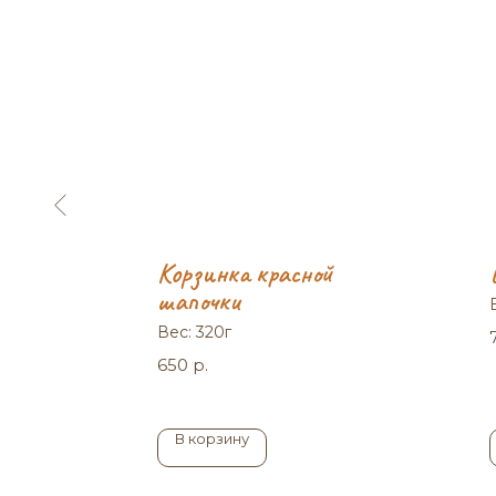
с
Корзинка красной
шапочки
Вес: 320г
650
р.
В корзину