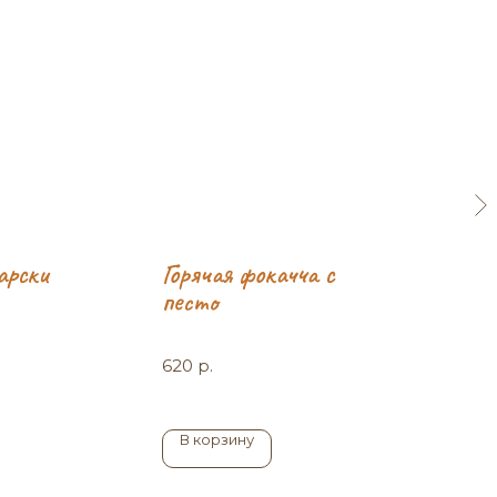
арски
Горячая фокачча с
песто
620
р.
В корзину